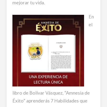
mejorar tu vida.
En
el
libro de Bolívar Vásquez, “Amnesia de
Éxito” aprenderás 7 Habilidades que