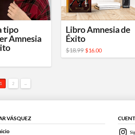
se
pueden
elegir
 tipo
Libro Amnesia de
en
ker Amnesia
Éxito
la
ito
El
El
$
18.99
$
16.00
página
to
precio
precio
original
actual
de
era:
es:
producto
$18.99.
$16.00.
to
1
2
→
es
s.
AR VÁSQUEZ
CUENT
s
nicio
Si