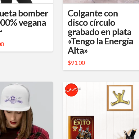
elegir
ueta bomber
Colgante con
en
100% vegana
disco círculo
la
r
grabado en plata
página
«Tengo la Energía
00
de
to
Alta»
producto
to
$
91.00
Este
producto
es
¡Oferta!
tiene
s.
múltiples
5.00
variantes.
s
Las
opciones