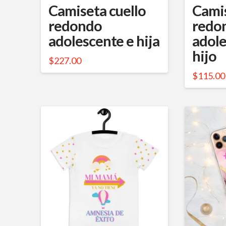
Camiseta cuello
Camis
redondo
redo
adolescente e hija
adole
hijo
$
227.00
Este
$
115.00
Este
producto
produc
tiene
tiene
múltiples
múltipl
variantes.
variante
Las
Las
opciones
opcione
se
se
pueden
pueden
elegir