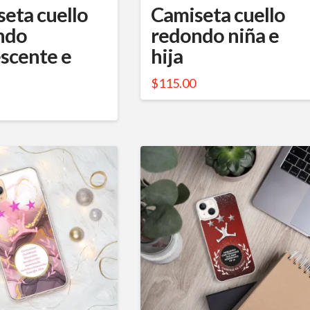
eta cuello
Camiseta cuello
ndo
redondo niña e
scente e
hija
$
115.00
Este
producto
to
tiene
múltiples
es
variantes.
s.
Las
opciones
s
se
pueden
elegir