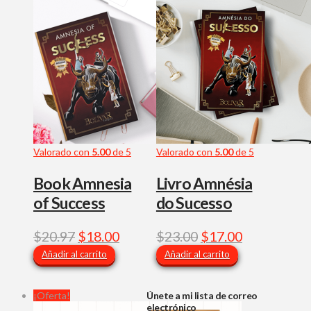
la
página
de
producto
Valorado con
5.00
de 5
Valorado con
5.00
de 5
Book Amnesia
Livro Amnésia
of Success
do Sucesso
El
El
El
El
$
20.97
$
18.00
$
23.00
$
17.00
precio
precio
precio
precio
Añadir al carrito
Añadir al carrito
original
actual
original
actual
era:
es:
era:
es:
¡Oferta!
Únete a mi lista de correo
$20.97.
$18.00.
$23.00.
$17.00.
electrónico