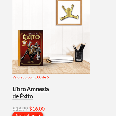
Valorado con
5.00
de 5
Libro Amnesia
de Éxito
El
El
$
18.99
$
16.00
precio
precio
Añadir al carrito