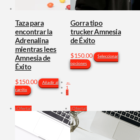
Taza para
Gorra tipo
encontrar la
trucker Amnesia
Adrenalina
de Éxito
mientras lees
$
150.00
Amnesia de
Seleccionar
Este
opciones
Éxito
producto
tiene
$
150.00
←
Añadir al
múltiples
1
carrito
variantes.
2
Las
opciones
¡Oferta!
¡Oferta!
se
pueden
elegir
en